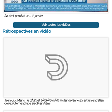
Ãa s'est passÃ© un... 12 janvier
Voir toutes les vidéos
Rétrospectives en vidéo
Jean-Luc Mano : le dÃ©bat tÃ©lÃ©visÃ© Hollande-Sarkozy est un entretien
de recrutement face aux FranÃ§ais