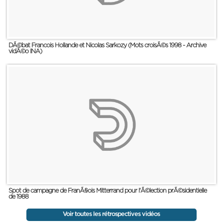
DÃ©bat Francois Hollande et Nicolas Sarkozy (Mots croisÃ©s 1998 - Archive
vidÃ©o INA)
Spot de campagne de FranÃ§ois Mitterrand pour l'Ã©lection prÃ©sidentielle
de 1988
Voir toutes les rétrospectives vidéos