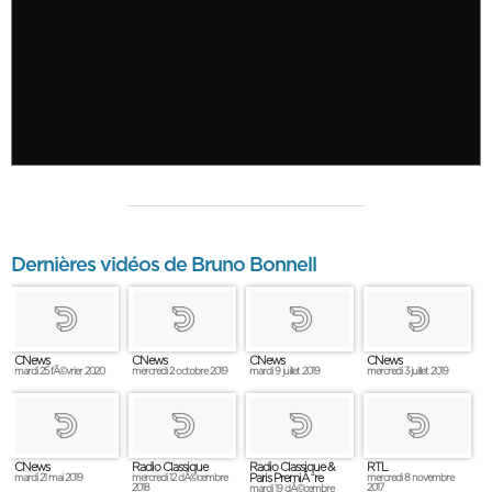
Dernières vidéos de Bruno Bonnell
CNews
CNews
CNews
CNews
mardi 25 fÃ©vrier 2020
mercredi 2 octobre 2019
mardi 9 juillet 2019
mercredi 3 juillet 2019
CNews
Radio Classique
Radio Classique &
RTL
Paris PremiÃ¨re
mardi 21 mai 2019
mercredi 12 dÃ©cembre
mercredi 8 novembre
2018
2017
mardi 19 dÃ©cembre