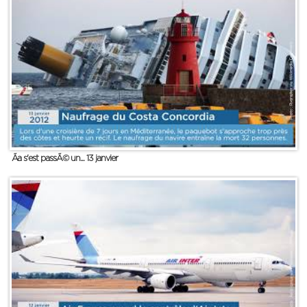
Ãa s'est passÃ© un... 13 janvier