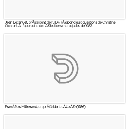
Jean Lecanuet, prÃ©sident de l'UDF, rÃ©pond aux questions de Christine
Ockrent Ã l'approche des Ã©lections municipales de 1983
FranÃ§ois Mitterrand, un prÃ©sident cÃ¢blÃ© (1986)