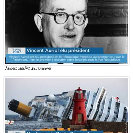
Ãa s'est passÃ© un... 16 janvier