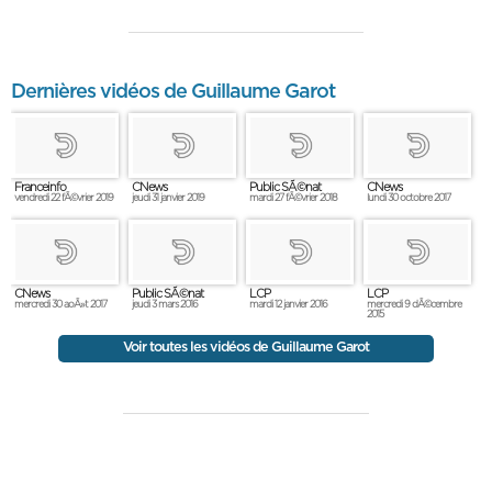
Dernières vidéos de Guillaume Garot
Franceinfo
CNews
Public SÃ©nat
CNews
vendredi 22 fÃ©vrier 2019
jeudi 31 janvier 2019
mardi 27 fÃ©vrier 2018
lundi 30 octobre 2017
CNews
Public SÃ©nat
LCP
LCP
mercredi 30 aoÃ»t 2017
jeudi 3 mars 2016
mardi 12 janvier 2016
mercredi 9 dÃ©cembre
2015
Voir toutes les vidéos de Guillaume Garot