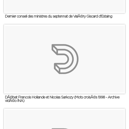
Dernier conseil des ministres du septennat de ValÃ©ry Giscard d'Estaing
DÃ©bat Francois Hollande et Nicolas Sarkozy (Mots croisÃ©s 1998 - Archive
vidÃ©o INA)