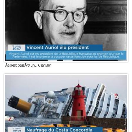
Ãa s'est passÃ© un... 16 janvier