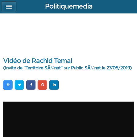
Politiquemedia
Vidéo de Rachid Temal
(Invité de "Territoire SÃ©nat" sur Public SÃ©nat le 27/05/2019)