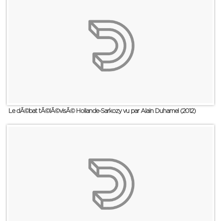
Le dÃ©bat tÃ©lÃ©visÃ© Hollande-Sarkozy vu par Alain Duhamel (2012)