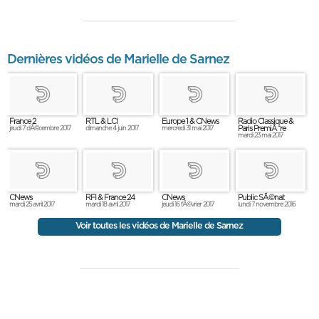
Dernières vidéos de Marielle de Sarnez
France 2
RTL & LCI
Europe 1 & CNews
Radio Classique &
Paris PremiÃ¨re
jeudi 7 dÃ©cembre 2017
dimanche 4 juin 2017
mercredi 31 mai 2017
mardi 23 mai 2017
CNews
RFI & France 24
CNews
Public SÃ©nat
mardi 25 avril 2017
mardi 18 avril 2017
jeudi 16 fÃ©vrier 2017
lundi 7 novembre 2016
Voir toutes les vidéos de Marielle de Sarnez