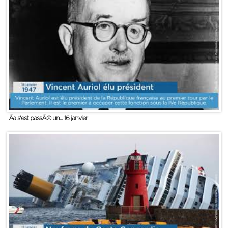
Ãa s'est passÃ© un... 16 janvier