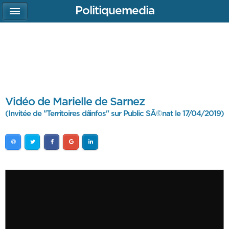
Politiquemedia
Vidéo de Marielle de Sarnez
(Invitée de "Territoires dâinfos" sur Public SÃ©nat le 17/04/2019)