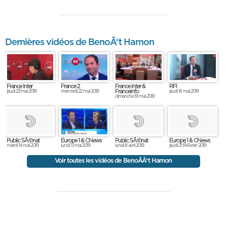
Dernières vidéos de BenoÃ®t Hamon
France Inter
France 2
France inter &
RFI
Franceinfo
jeudi 23 mai 2019
mercredi 22 mai 2019
jeudi 16 mai 2019
dimanche 19 mai 2019
Europe 1 & CNews
Public SÃ©nat
Public SÃ©nat
Europe 1 & CNews
lundi 13 mai 2019
mardi 14 mai 2019
lundi 8 avril 2019
jeudi 21 fÃ©vrier 2019
Voir toutes les vidéos de BenoÃÂ®t Hamon