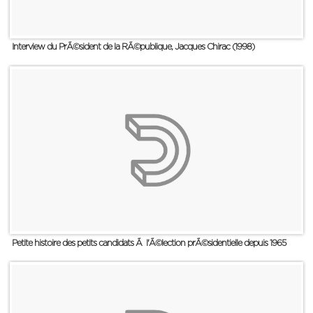
Interview du PrÃ©sident de la RÃ©publique, Jacques Chirac (1998)
Petite histoire des petits candidats Ã l'Ã©lection prÃ©sidentielle depuis 1965