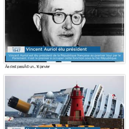
Ãa s'est passÃ© un... 16 janvier