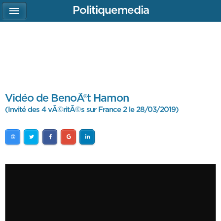
Politiquemedia
Vidéo de BenoÃ®t Hamon
(Invité des 4 vÃ©ritÃ©s sur France 2 le 28/03/2019)