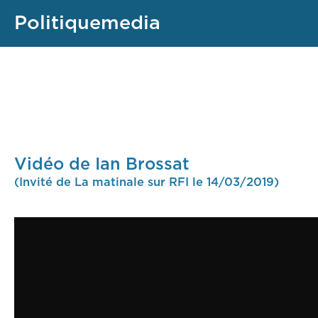
Politiquemedia
Vidéo de Ian Brossat
(Invité de La matinale sur RFI le 14/03/2019)