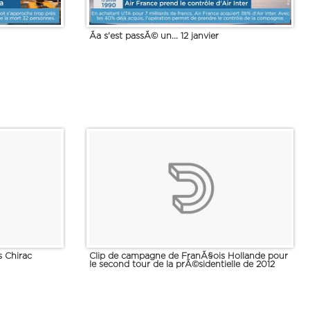
Ãa s'est passÃ© un... 12 janvier
s Chirac
Clip de campagne de FranÃ§ois Hollande pour
le second tour de la prÃ©sidentielle de 2012