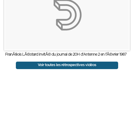
FranÃ§ois LÃ©otard invitÃ© du journal de 20H d'Antenne 2 en fÃ©vrier 1987
Voir toutes les rétrospectives vidéos