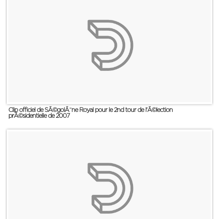
Clip officiel de SÃ©golÃ¨ne Royal pour le 2nd tour de l'Ã©lection
prÃ©sidentielle de 2007