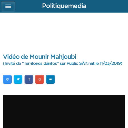
Politiquemedia
Vidéo de Mounir Mahjoubi
(Invité de "Territoires dâinfos" sur Public SÃ©nat le 11/03/2019)