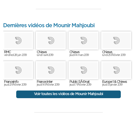
Dernières vidéos de Mounir Mahjoubi
RMC
CNews
CNews
CNews
vendredi 28 juin 2019
lundi 1 avril 2019
jeudi 14 mars 2019
lundi 25 fÃ©vrier 2019
Franceinfo
France Inter
Public SÃ©nat
Europe 1 & CNews
jeudi 21 fÃ©vrier 2019
jeudi 14 fÃ©vrier 2019
jeudi 7 fÃ©vrier 2019
jeudi 31 janvier 2019
Voir toutes les vidéos de Mounir Mahjoubi