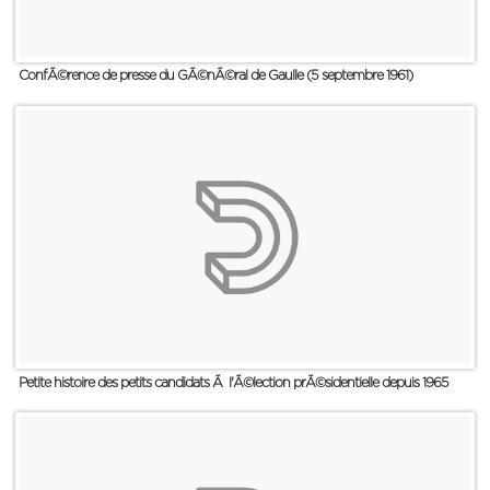
ConfÃ©rence de presse du GÃ©nÃ©ral de Gaulle (5 septembre 1961)
Petite histoire des petits candidats Ã l'Ã©lection prÃ©sidentielle depuis 1965