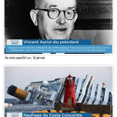
Ãa s'est passÃ© un... 16 janvier