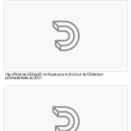
Clip officiel de SÃ©golÃ¨ne Royal pour le 2nd tour de l'Ã©lection
prÃ©sidentielle de 2007