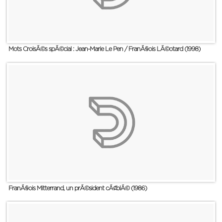
Mots CroisÃ©s spÃ©cial : Jean-Marie Le Pen / FranÃ§ois LÃ©otard (1998)
FranÃ§ois Mitterrand, un prÃ©sident cÃ¢blÃ© (1986)