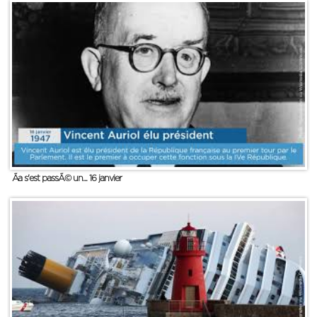
Ãa s'est passÃ© un... 16 janvier