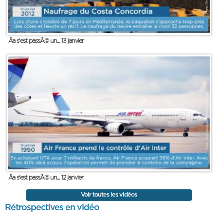
Ãa s'est passÃ© un... 13 janvier
Ãa s'est passÃ© un... 12 janvier
Voir toutes les vidéos
Rétrospectives en vidéo