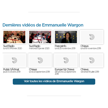
Dernières vidéos de Emmanuelle Wargon
Sud Radio
Sud Radio
Franceinfo
CNews
lundi 10 fÃ©vrier 2020
mercredi 15 janvier 2020
lundi 25 novembre 2019
lundi 18 novembre 2019
Public SÃ©nat
CNews
Europe 1 & CNews
CNews
jeudi 3 octobre 2019
lundi 23 septembre 2019
dimanche 22 septembre
vendredi 19 juillet 2019
2019
Voir toutes les vidéos de Emmanuelle Wargon