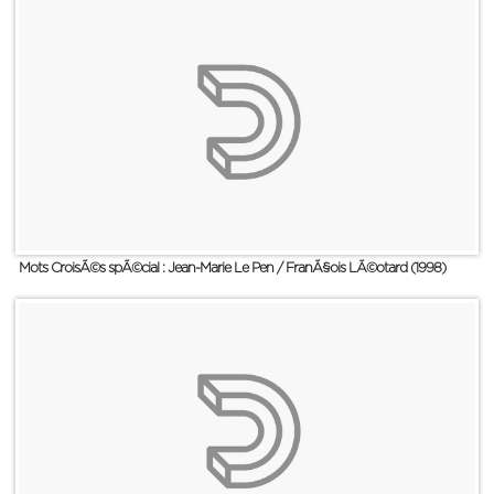
Mots CroisÃ©s spÃ©cial : Jean-Marie Le Pen / FranÃ§ois LÃ©otard (1998)