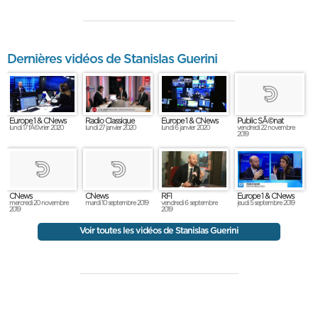
Dernières vidéos de Stanislas Guerini
Europe 1 & CNews
Radio Classique
Europe 1 & CNews
Public SÃ©nat
lundi 17 fÃ©vrier 2020
lundi 27 janvier 2020
lundi 6 janvier 2020
vendredi 22 novembre
2019
RFI
Europe 1 & CNews
CNews
CNews
vendredi 6 septembre
jeudi 5 septembre 2019
mercredi 20 novembre
mardi 10 septembre 2019
2019
2019
Voir toutes les vidéos de Stanislas Guerini