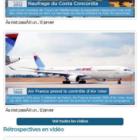
Ãa s'est passÃ© un... 13 janvier
Ãa s'est passÃ© un... 12 janvier
Voir toutes les vidéos
Rétrospectives en vidéo