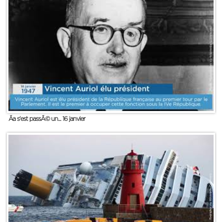
Ãa s'est passÃ© un... 16 janvier