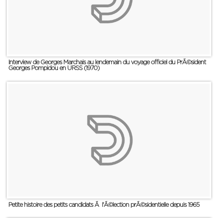
Interview de Georges Marchais au lendemain du voyage officiel du PrÃ©sident
Georges Pompidou en URSS (1970)
Petite histoire des petits candidats Ã l'Ã©lection prÃ©sidentielle depuis 1965