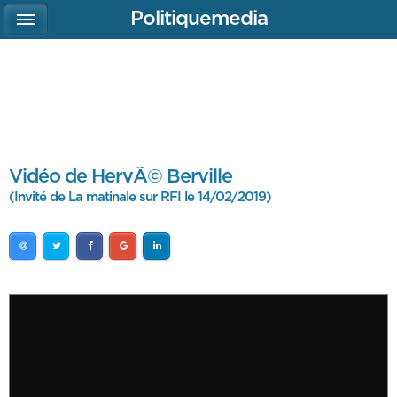
Politiquemedia
Vidéo de HervÃ© Berville
(Invité de La matinale sur RFI le 14/02/2019)