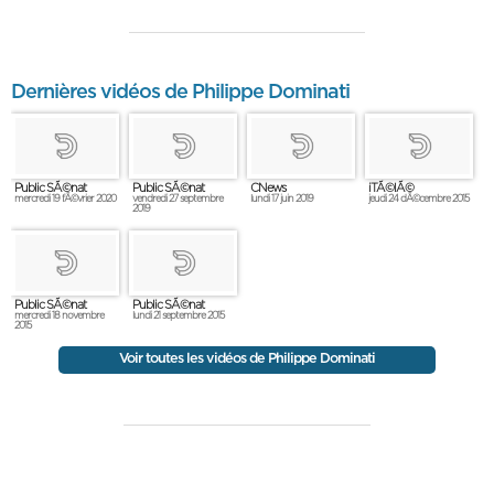
Dernières vidéos de Philippe Dominati
Public SÃ©nat
Public SÃ©nat
CNews
iTÃ©lÃ©
mercredi 19 fÃ©vrier 2020
vendredi 27 septembre
lundi 17 juin 2019
jeudi 24 dÃ©cembre 2015
2019
Public SÃ©nat
Public SÃ©nat
mercredi 18 novembre
lundi 21 septembre 2015
2015
Voir toutes les vidéos de Philippe Dominati