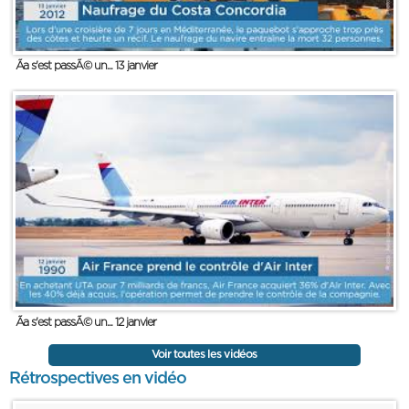
Ãa s'est passÃ© un... 13 janvier
Ãa s'est passÃ© un... 12 janvier
Voir toutes les vidéos
Rétrospectives en vidéo