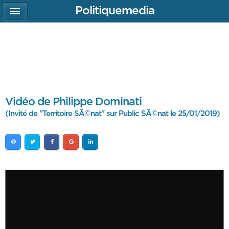
Politiquemedia
Vidéo de Philippe Dominati
(Invité de "Territoire SÃ©nat" sur Public SÃ©nat le 25/01/2019)