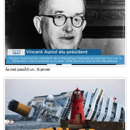
Ãa s'est passÃ© un... 16 janvier