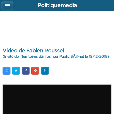
Politiquemedia
Vidéo de Fabien Roussel
(Invité de "Territoires dâinfos" sur Public SÃ©nat le 19/12/2018)