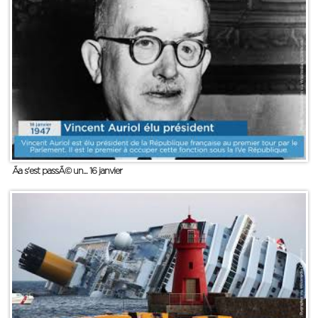
Ãa s'est passÃ© un... 16 janvier