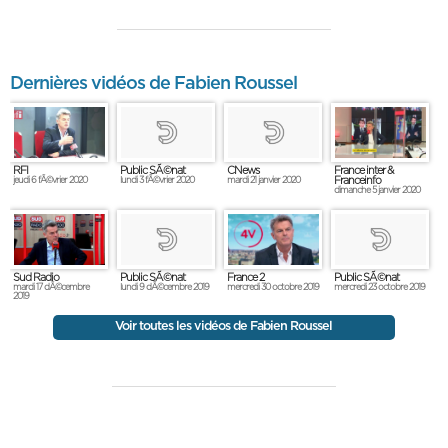
Dernières vidéos de Fabien Roussel
RFI
France inter &
Public SÃ©nat
CNews
Franceinfo
jeudi 6 fÃ©vrier 2020
lundi 3 fÃ©vrier 2020
mardi 21 janvier 2020
dimanche 5 janvier 2020
Sud Radio
France 2
Public SÃ©nat
Public SÃ©nat
mardi 17 dÃ©cembre
mercredi 30 octobre 2019
lundi 9 dÃ©cembre 2019
mercredi 23 octobre 2019
2019
Voir toutes les vidéos de Fabien Roussel