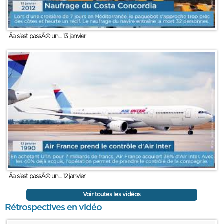
Ãa s'est passÃ© un... 13 janvier
Ãa s'est passÃ© un... 12 janvier
Voir toutes les vidéos
Rétrospectives en vidéo