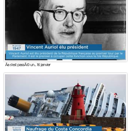
Ãa s'est passÃ© un... 16 janvier