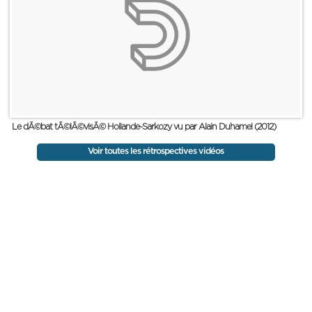
Le dÃ©bat tÃ©lÃ©visÃ© Hollande-Sarkozy vu par Alain Duhamel (2012)
Voir toutes les rétrospectives vidéos