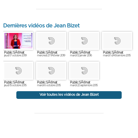
Dernières vidéos de Jean Bizet
Public SÃ©nat
Public SÃ©nat
Public SÃ©nat
Public SÃ©nat
jeudi 17 octobre 2019
mercredi 27 fÃ©vrier 2019
mardi 12 janvier 2016
mardi 1 dÃ©cembre 2015
Public SÃ©nat
Public SÃ©nat
Public SÃ©nat
jeudi 15 octobre 2015
mardi 6 octobre 2015
mardi 22 septembre 2015
Voir toutes les vidéos de Jean Bizet