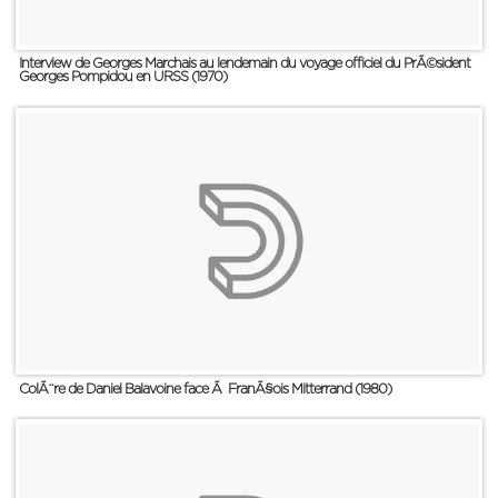
Interview de Georges Marchais au lendemain du voyage officiel du PrÃ©sident
Georges Pompidou en URSS (1970)
ColÃ¨re de Daniel Balavoine face Ã FranÃ§ois Mitterrand (1980)