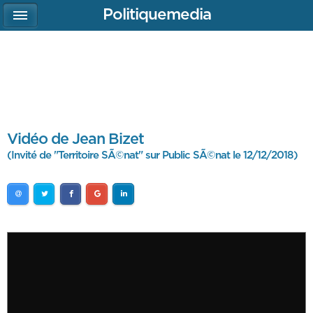
Politiquemedia
Vidéo de Jean Bizet
(Invité de "Territoire SÃ©nat" sur Public SÃ©nat le 12/12/2018)