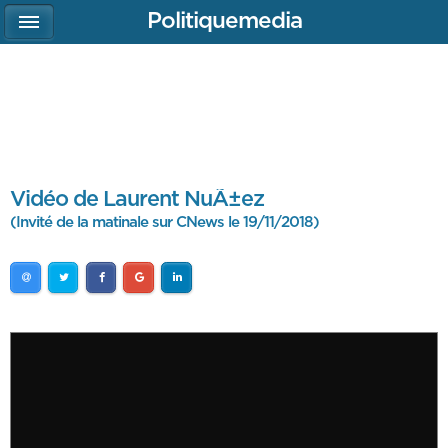
Politiquemedia
Vidéo de Laurent NuÃ±ez
(Invité de la matinale sur CNews le 19/11/2018)