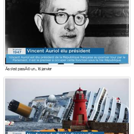
Ãa s'est passÃ© un... 16 janvier