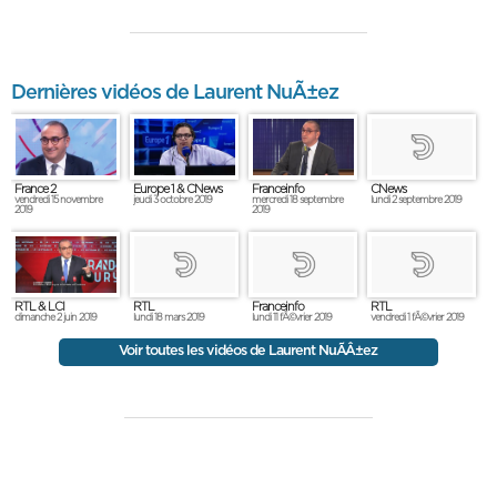
Dernières vidéos de Laurent NuÃ±ez
France 2
Europe 1 & CNews
Franceinfo
CNews
vendredi 15 novembre
jeudi 3 octobre 2019
mercredi 18 septembre
lundi 2 septembre 2019
2019
2019
RTL & LCI
RTL
Franceinfo
RTL
dimanche 2 juin 2019
lundi 18 mars 2019
lundi 11 fÃ©vrier 2019
vendredi 1 fÃ©vrier 2019
Voir toutes les vidéos de Laurent NuÃÂ±ez