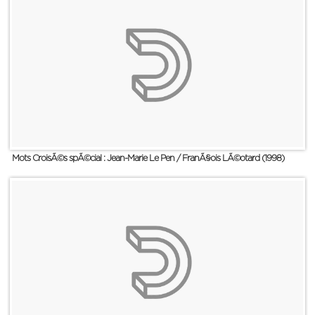
Mots CroisÃ©s spÃ©cial : Jean-Marie Le Pen / FranÃ§ois LÃ©otard (1998)