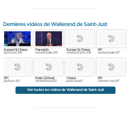
Dernières vidéos de Wallerand de Saint-Just
Europe 1 & CNews
Franceinfo
Europe 1 & CNews
RFI
jeudi 1 aoÃ»t 2019
mercredi 31 juillet 2019
vendredi 24 aoÃ»t 2018
vendredi 21 juillet 2017
RFI
Public SÃ©nat
CNews
RFI
jeudi 8 juin 2017
vendredi 28 avril 2017
jeudi 6 avril 2017
mercredi 1 mars 2017
Voir toutes les vidéos de Wallerand de Saint-Just