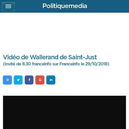
Politiquemedia
Vidéo de Wallerand de Saint-Just
(Invité de 8.30 franceinfo sur Franceinfo le 29/10/2018)