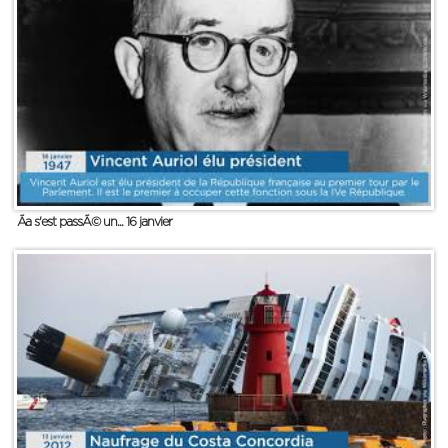
Ãa s'est passÃ© un... 16 janvier