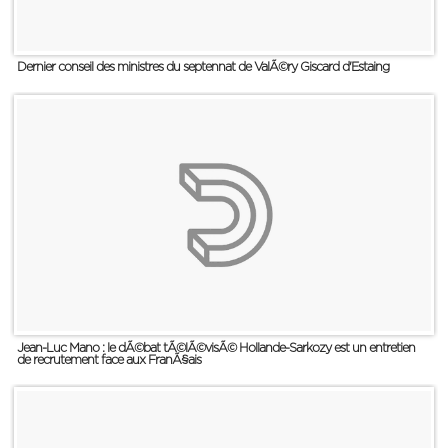
Dernier conseil des ministres du septennat de ValÃ©ry Giscard d'Estaing
Jean-Luc Mano : le dÃ©bat tÃ©lÃ©visÃ© Hollande-Sarkozy est un entretien
de recrutement face aux FranÃ§ais