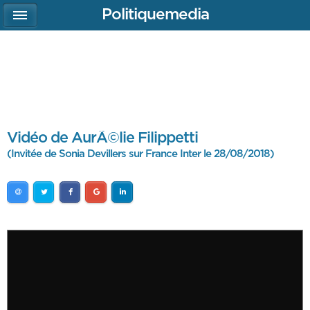
Politiquemedia
Vidéo de AurÃ©lie Filippetti
(Invitée de Sonia Devillers sur France Inter le 28/08/2018)