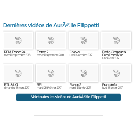
Dernières vidéos de AurÃ©lie Filippetti
RFI & France 24
France 2
CNews
Radio Classique &
Paris PremiÃ¨re
mardi 11 septembre 2018
samedi 1 septembre 2018
lundi 16 octobre 2017
lundi 3 avril 2017
RTL & LCI
RFI
France 2
Franceinfo
dimanche 19 mars 2017
mardi 28 fÃ©vrier 2017
mardi 31 janvier 2017
jeudi 19 janvier 2017
Voir toutes les vidéos de AurÃÂ©lie Filippetti