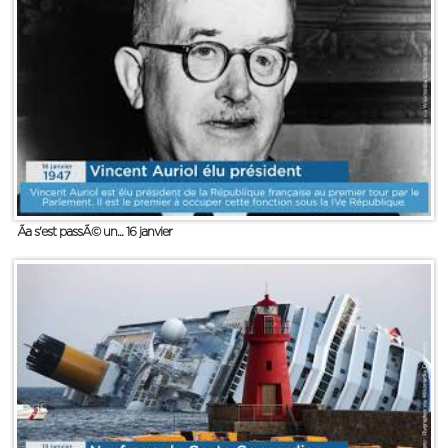
Ãa s'est passÃ© un... 16 janvier