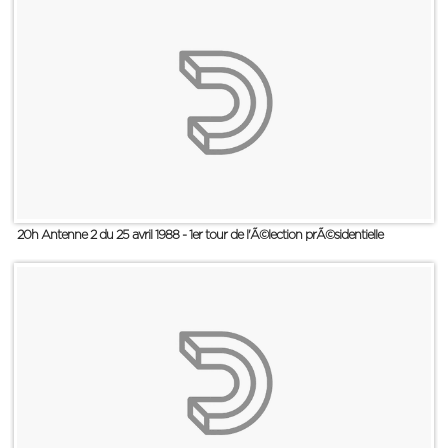
20h Antenne 2 du 25 avril 1988 - 1er tour de l'Ã©lection prÃ©sidentielle