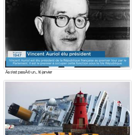
Ãa s'est passÃ© un... 16 janvier