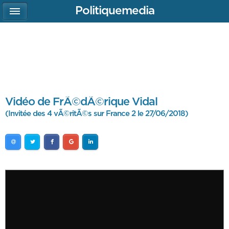
Politiquemedia
Vidéo de FrÃ©dÃ©rique Vidal
(Invitée des 4 vÃ©ritÃ©s sur France 2 le 27/06/2018)