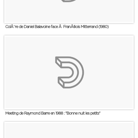
ColÃ¨re de Daniel Balavoine face Ã FranÃ§ois Mitterrand (1980)
Meeting de Raymond Barre en 1988 : "Bonne nuit les petits"