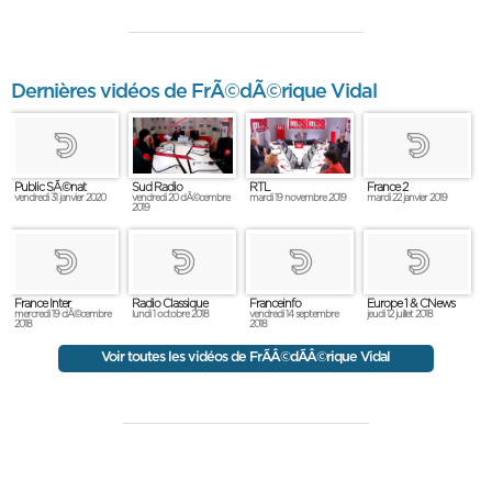
Dernières vidéos de FrÃ©dÃ©rique Vidal
Sud Radio
RTL
Public SÃ©nat
France 2
vendredi 20 dÃ©cembre
mardi 19 novembre 2019
vendredi 31 janvier 2020
mardi 22 janvier 2019
2019
France Inter
Radio Classique
Franceinfo
Europe 1 & CNews
mercredi 19 dÃ©cembre
lundi 1 octobre 2018
vendredi 14 septembre
jeudi 12 juillet 2018
2018
2018
Voir toutes les vidéos de FrÃÂ©dÃÂ©rique Vidal