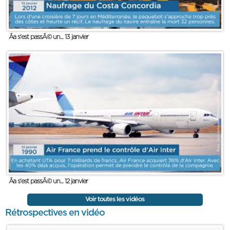
Ãa s'est passÃ© un... 13 janvier
Ãa s'est passÃ© un... 12 janvier
Voir toutes les vidéos
Rétrospectives en vidéo