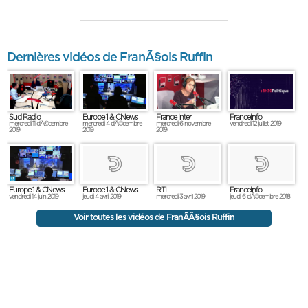
Dernières vidéos de FranÃ§ois Ruffin
Sud Radio
Europe 1 & CNews
France Inter
Franceinfo
mercredi 11 dÃ©cembre
mercredi 4 dÃ©cembre
mercredi 6 novembre
vendredi 12 juillet 2019
2019
2019
2019
Europe 1 & CNews
Europe 1 & CNews
RTL
Franceinfo
vendredi 14 juin 2019
jeudi 4 avril 2019
mercredi 3 avril 2019
jeudi 6 dÃ©cembre 2018
Voir toutes les vidéos de FranÃÂ§ois Ruffin