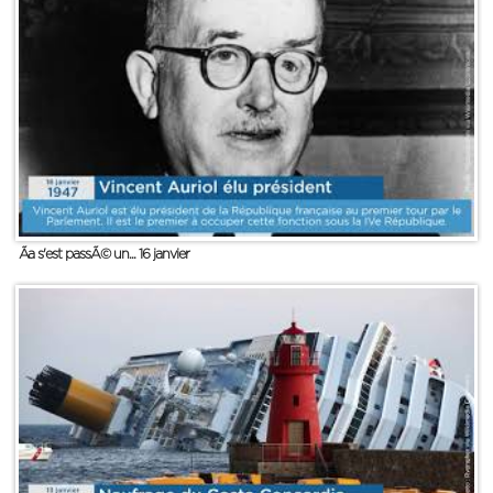
Ãa s'est passÃ© un... 16 janvier