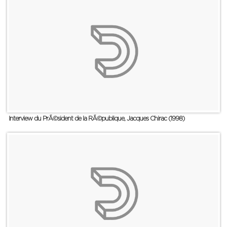
Interview du PrÃ©sident de la RÃ©publique, Jacques Chirac (1998)