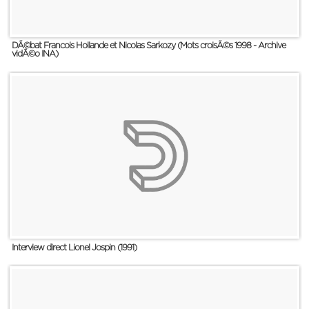
DÃ©bat Francois Hollande et Nicolas Sarkozy (Mots croisÃ©s 1998 - Archive
vidÃ©o INA)
Interview direct Lionel Jospin (1991)