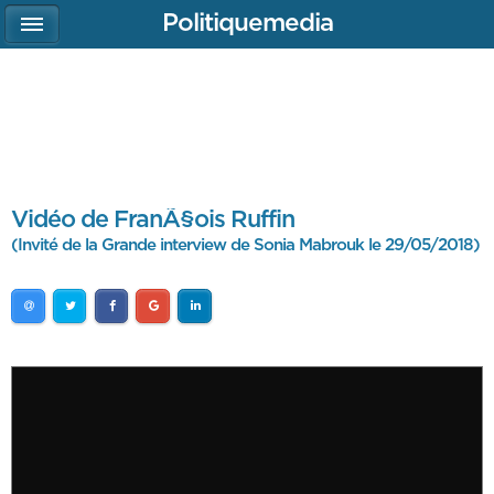
Politiquemedia
Vidéo de FranÃ§ois Ruffin
(Invité de la Grande interview de Sonia Mabrouk le 29/05/2018)