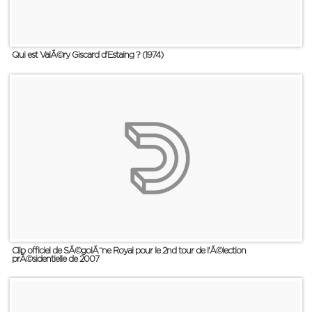
Qui est ValÃ©ry Giscard d'Estaing ? (1974)
Clip officiel de SÃ©golÃ¨ne Royal pour le 2nd tour de l'Ã©lection
prÃ©sidentielle de 2007