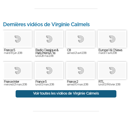
Dernières vidéos de Virginie Calmels
France 5
Radio Classique &
C8
Europe 1 & CNews
Paris PremiÃ¨re
mardi 19 juin 2018
samedi 21 avril 2018
mardi 17 avril 2018
lundi 28 mai 2018
France Inter
France 5
France 2
RTL
mercredi 21 mars 2018
lundi 12 mars 2018
samedi 10 mars 2018
lundi 12 fÃ©vrier 2018
Voir toutes les vidéos de Virginie Calmels