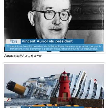
Ãa s'est passÃ© un... 16 janvier