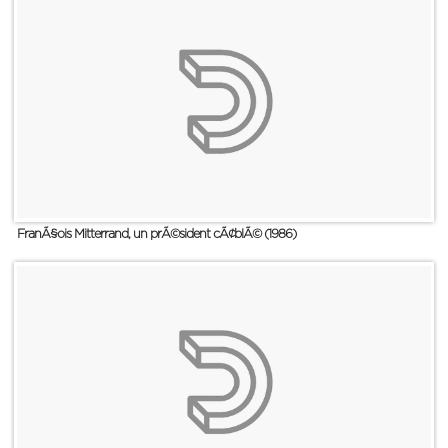
FranÃ§ois Mitterrand, un prÃ©sident cÃ¢blÃ© (1986)