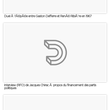
Duel Ã l'Ã©pÃ©e entre Gaston Defferre et RenÃ© RibiÃ¨re en 1967
Interview (RFO) de Jacques Chirac Ã propos du financement des partis
politiques