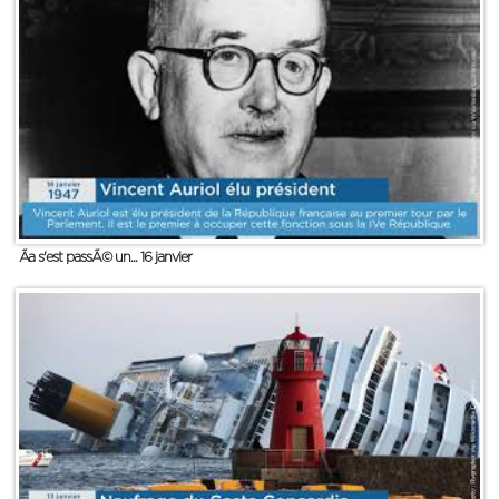
Ãa s'est passÃ© un... 16 janvier