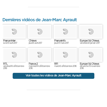
Dernières vidéos de Jean-Marc Ayrault
France Inter
CNews
Franceinfo
Europe 1 & CNews
lundi 10 avril 2017
jeudi 6 avril 2017
jeudi 9 mars 2017
vendredi 20 janvier 2017
RTL
France 2
RFI
Europe 1 & CNews
vendredi 16 dÃ©cembre
mercredi 14 dÃ©cembre
mardi 6 dÃ©cembre 2016
dimanche 13 novembre
2016
2016
2016
Voir toutes les vidéos de Jean-Marc Ayrault