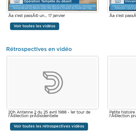
Ãa s'est passÃ© un... 17 janvier
Ãa s'est passÃ
Voir toutes les vidéos
Rétrospectives en vidéo
20h Antenne 2 du 25 avril 1988 - 1er tour de
Petite histoir
l'Ã©lection prÃ©sidentielle
l'Ã©lection pr
Voir toutes les rétrospectives vidéos