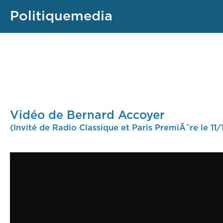
Politiquemedia
Vidéo de Bernard Accoyer
(Invité de Radio Classique et Paris PremiÃ¨re le 11