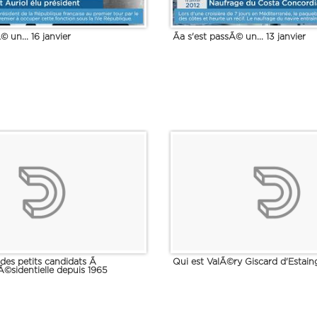
© un... 16 janvier
Ãa s'est passÃ© un... 13 janvier
e des petits candidats Ã
Qui est ValÃ©ry Giscard d'Estaing
Ã©sidentielle depuis 1965