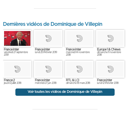
Dernières vidéos de Dominique de Villepin
France Inter
France Inter
France Inter
Europe 1 & CNews
vendredi 27 septembre
lundi 25 fÃ©vrier 2019
mercredi 14 novembre
dimanche 11 novembre
2019
2018
2018
France 2
France Inter
RTL & LCI
France Inter
jeudi 12 juillet 2018
mercredi 27 juin 2018
dimanche 18 mars 2018
lundi 12 fÃ©vrier 2018
Voir toutes les vidéos de Dominique de Villepin