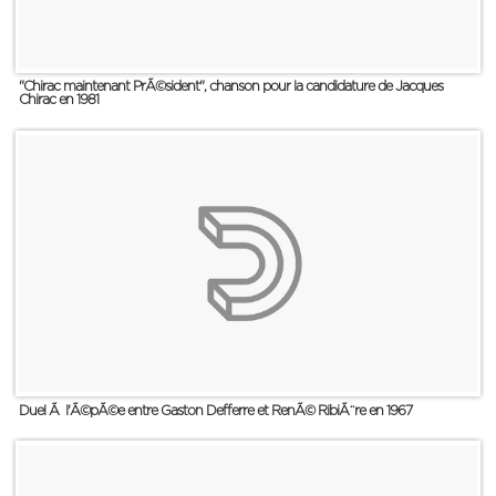
"Chirac maintenant PrÃ©sident", chanson pour la candidature de Jacques
Chirac en 1981
Duel Ã l'Ã©pÃ©e entre Gaston Defferre et RenÃ© RibiÃ¨re en 1967