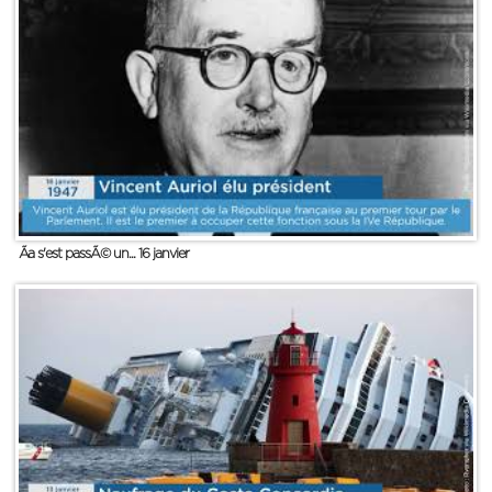
Ãa s'est passÃ© un... 16 janvier