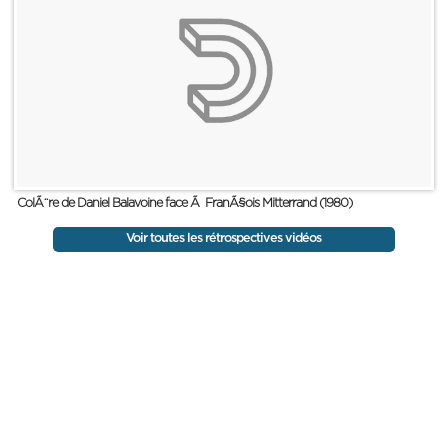
ColÃ¨re de Daniel Balavoine face Ã FranÃ§ois Mitterrand (1980)
Voir toutes les rétrospectives vidéos