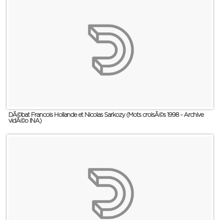
DÃ©bat Francois Hollande et Nicolas Sarkozy (Mots croisÃ©s 1998 - Archive
vidÃ©o INA)