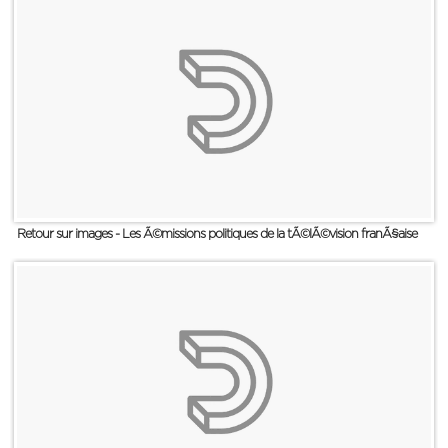
Retour sur images - Les Ã©missions politiques de la tÃ©lÃ©vision franÃ§aise