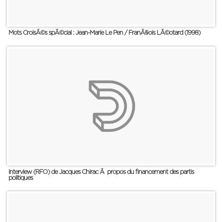
Mots CroisÃ©s spÃ©cial : Jean-Marie Le Pen / FranÃ§ois LÃ©otard (1998)
Interview (RFO) de Jacques Chirac Ã propos du financement des partis
politiques