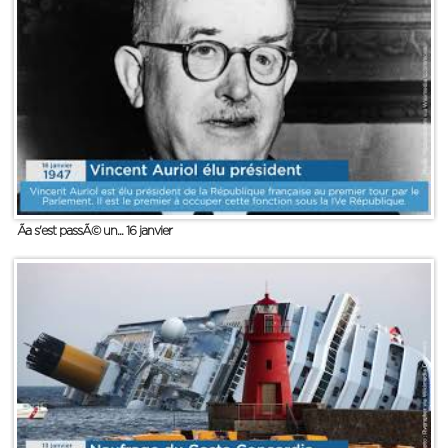
Ãa s'est passÃ© un... 16 janvier