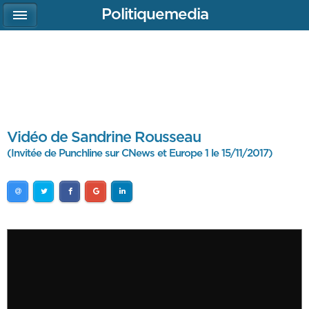
Politiquemedia
Vidéo de Sandrine Rousseau
(Invitée de Punchline sur CNews et Europe 1 le 15/11/2017)