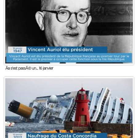
Ãa s'est passÃ© un... 16 janvier