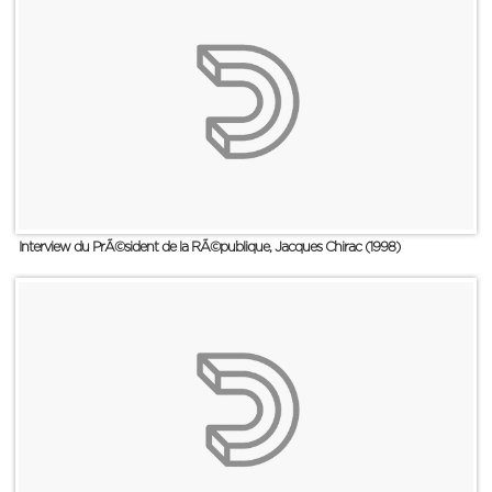
Interview du PrÃ©sident de la RÃ©publique, Jacques Chirac (1998)