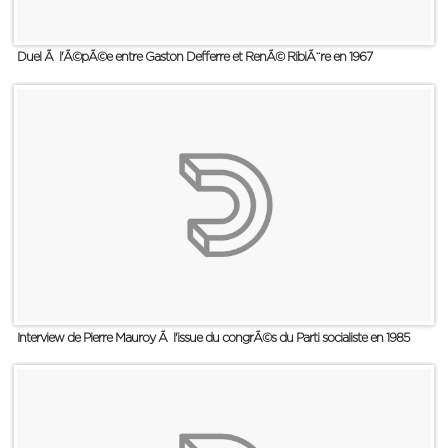
Duel Ã l'Ã©pÃ©e entre Gaston Defferre et RenÃ© RibiÃ¨re en 1967
Interview de Pierre Mauroy Ã l'issue du congrÃ©s du Parti socialiste en 1985