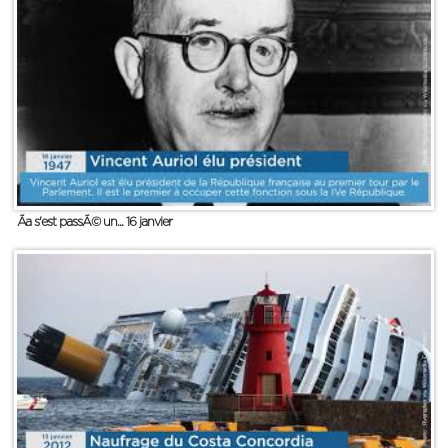
Ãa s'est passÃ© un... 16 janvier