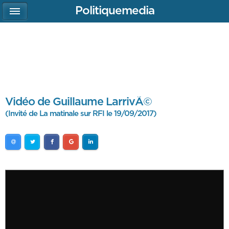
Politiquemedia
Vidéo de Guillaume LarrivÃ©
(Invité de La matinale sur RFI le 19/09/2017)