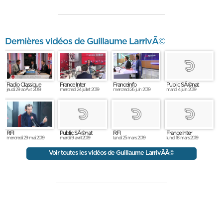
Dernières vidéos de Guillaume LarrivÃ©
Radio Classique
France Inter
Franceinfo
Public SÃ©nat
jeudi 29 aoÃ»t 2019
mercredi 24 juillet 2019
mercredi 26 juin 2019
mardi 4 juin 2019
RFI
Public SÃ©nat
RFI
France Inter
mercredi 29 mai 2019
mardi 9 avril 2019
lundi 25 mars 2019
lundi 18 mars 2019
Voir toutes les vidéos de Guillaume LarrivÃÂ©