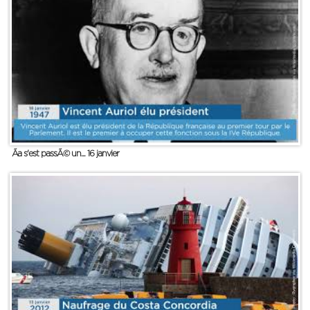
Ãa s'est passÃ© un... 16 janvier