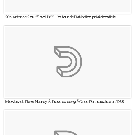
20h Antenne 2 du 25 avril 1988 - 1er tour de l'Ã©lection prÃ©sidentielle
Interview de Pierre Mauroy Ã l'issue du congrÃ©s du Parti socialiste en 1985