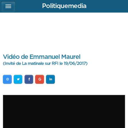
Politiquemedia
Vidéo de Emmanuel Maurel
(Invité de La matinale sur RFI le 19/06/2017)