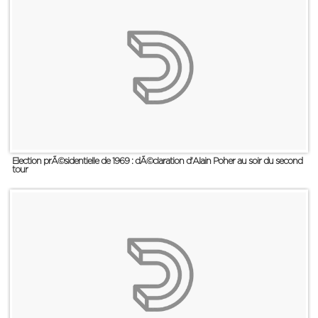
Election prÃ©sidentielle de 1969 : dÃ©claration d'Alain Poher au soir du second
tour