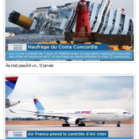
Ãa s'est passÃ© un... 13 janvier