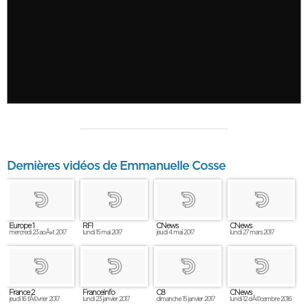
Dernières vidéos de Emmanuelle Cosse
Europe 1
RFI
CNews
CNews
mercredi 23 aoÃ»t 2017
lundi 15 mai 2017
jeudi 4 mai 2017
lundi 27 mars 2017
France 2
Franceinfo
C8
CNews
jeudi 16 fÃ©vrier 2017
lundi 23 janvier 2017
dimanche 15 janvier 2017
lundi 12 dÃ©cembre 2016