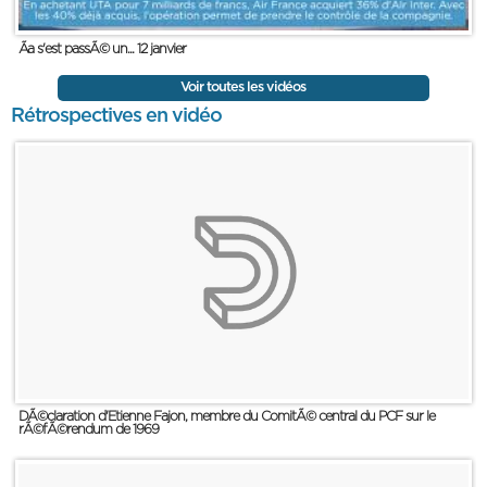
Ãa s'est passÃ© un... 12 janvier
Voir toutes les vidéos
Rétrospectives en vidéo
DÃ©claration d'Etienne Fajon, membre du ComitÃ© central du PCF sur le
rÃ©fÃ©rendum de 1969