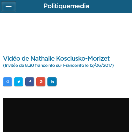
Politiquemedia
Vidéo de Nathalie Kosciusko-Morizet
(Invitée de 8.30 franceinfo sur Franceinfo le 12/06/2017)