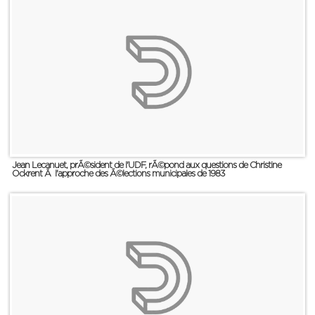
Jean Lecanuet, prÃ©sident de l'UDF, rÃ©pond aux questions de Christine
Ockrent Ã l'approche des Ã©lections municipales de 1983