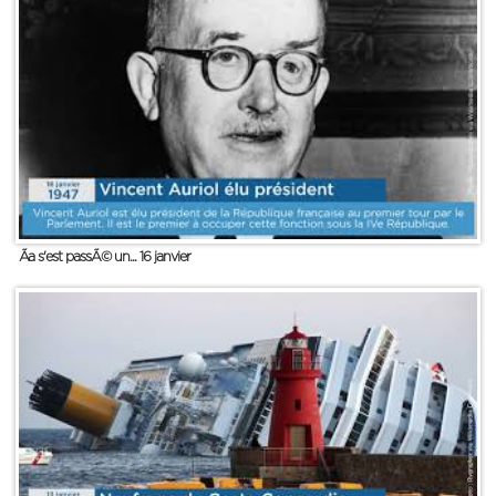
Ãa s'est passÃ© un... 16 janvier