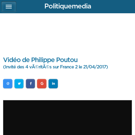
Politiquemedia
Vidéo de Philippe Poutou
(Invité des 4 vÃ©ritÃ©s sur France 2 le 21/04/2017)