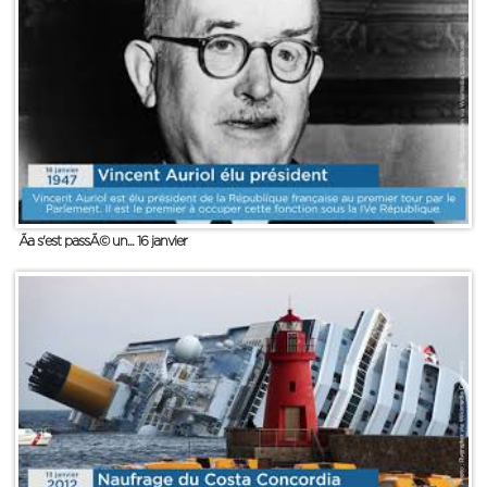
Ãa s'est passÃ© un... 16 janvier