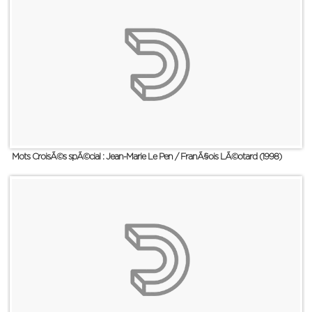
Mots CroisÃ©s spÃ©cial : Jean-Marie Le Pen / FranÃ§ois LÃ©otard (1998)