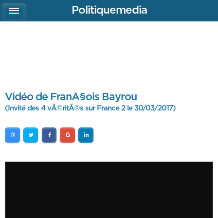
Politiquemedia
Vidéo de FranÃ§ois Bayrou
(Invité des 4 vÃ©ritÃ©s sur France 2 le 30/03/2017)