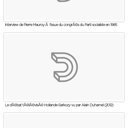
Interview de Pierre Mauroy Ã l'issue du congrÃ©s du Parti socialiste en 1985
Le dÃ©bat tÃ©lÃ©visÃ© Hollande-Sarkozy vu par Alain Duhamel (2012)