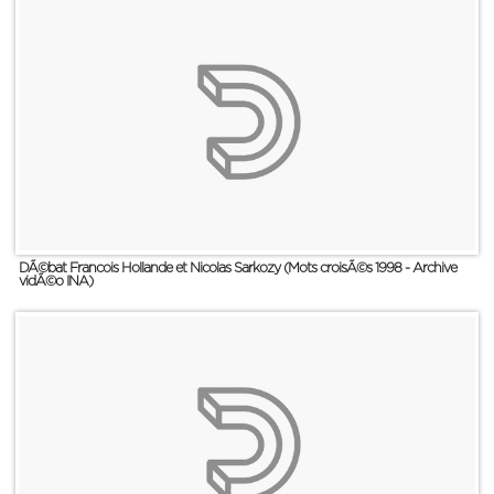
DÃ©bat Francois Hollande et Nicolas Sarkozy (Mots croisÃ©s 1998 - Archive
vidÃ©o INA)