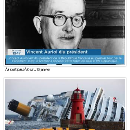
Ãa s'est passÃ© un... 16 janvier