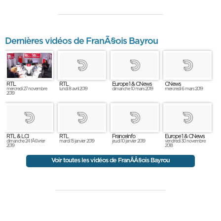
Dernières vidéos de FranÃ§ois Bayrou
RTL
RTL
Europe 1 & CNews
CNews
mercredi 27 novembre
lundi 8 avril 2019
dimanche 10 mars 2019
mercredi 6 mars 2019
2019
RTL & LCI
RTL
Franceinfo
Europe 1 & CNews
dimanche 24 fÃ©vrier
mardi 15 janvier 2019
jeudi 10 janvier 2019
vendredi 30 novembre
2019
2018
Voir toutes les vidéos de FranÃÂ§ois Bayrou