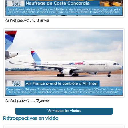
Ãa s'est passÃ© un... 13 janvier
Ãa s'est passÃ© un... 12 janvier
Voir toutes les vidéos
Rétrospectives en vidéo