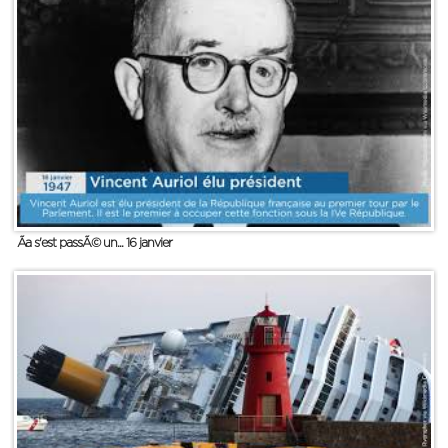
Ãa s'est passÃ© un... 16 janvier