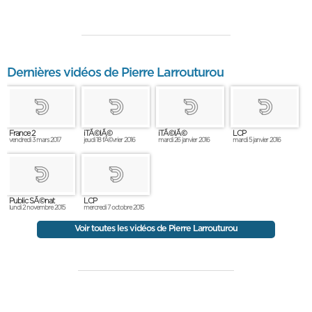
Dernières vidéos de Pierre Larrouturou
France 2
iTÃ©lÃ©
iTÃ©lÃ©
LCP
vendredi 3 mars 2017
jeudi 18 fÃ©vrier 2016
mardi 26 janvier 2016
mardi 5 janvier 2016
Public SÃ©nat
LCP
lundi 2 novembre 2015
mercredi 7 octobre 2015
Voir toutes les vidéos de Pierre Larrouturou