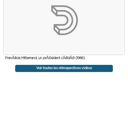
FranÃ§ois Mitterrand, un prÃ©sident cÃ¢blÃ© (1986)
Voir toutes les rétrospectives vidéos