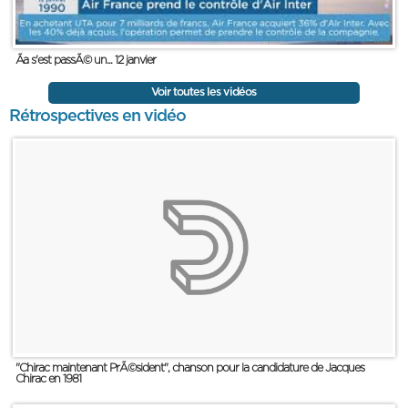
Ãa s'est passÃ© un... 12 janvier
Voir toutes les vidéos
Rétrospectives en vidéo
"Chirac maintenant PrÃ©sident", chanson pour la candidature de Jacques
Chirac en 1981