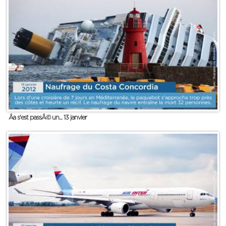
Ãa s'est passÃ© un... 13 janvier