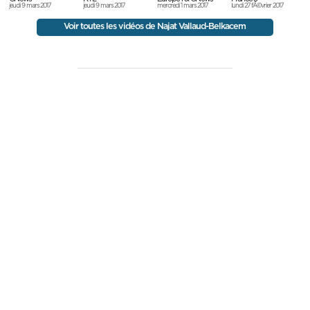
jeudi 9 mars 2017
jeudi 9 mars 2017
mercredi 1 mars 2017
lundi 27 fÃ©vrier 2017
Voir toutes les vidéos de Najat Vallaud-Belkacem