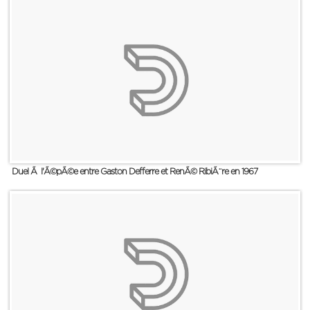
Duel Ã l'Ã©pÃ©e entre Gaston Defferre et RenÃ© RibiÃ¨re en 1967