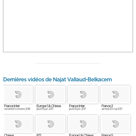
Dernières vidéos de Najat Vallaud-Belkacem
France Inter
Europe 1 & CNews
France Inter
France 2
vendredi 5 octobre 2018
jeudi 15 juin 2017
jeudi 15 juin 2017
samedi 20 mai 2017
CNews
RTL
Europe 1 & CNews
France 5