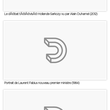
Le dÃ©bat tÃ©lÃ©visÃ© Hollande-Sarkozy vu par Alain Duhamel (2012)
Portrait de Laurent Fabius nouveau premier ministre (1984)