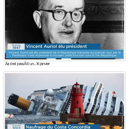
Ãa s'est passÃ© un... 16 janvier