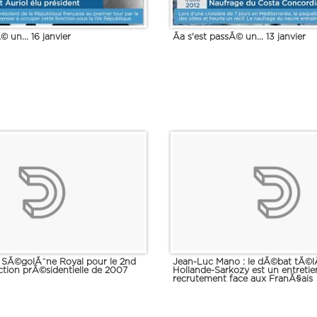
© un... 16 janvier
Ãa s'est passÃ© un... 13 janvier
de SÃ©golÃ¨ne Royal pour le 2nd
Jean-Luc Mano : le dÃ©bat tÃ©
ction prÃ©sidentielle de 2007
Hollande-Sarkozy est un entretie
recrutement face aux FranÃ§ais