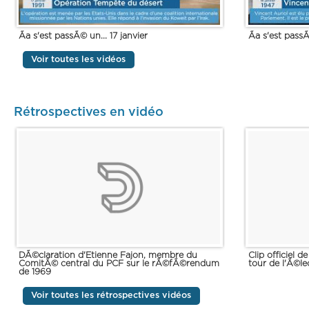
Ãa s'est passÃ© un... 17 janvier
Ãa s'est passÃ
Voir toutes les vidéos
Rétrospectives en vidéo
DÃ©claration d'Etienne Fajon, membre du
Clip officiel 
ComitÃ© central du PCF sur le rÃ©fÃ©rendum
tour de l'Ã©le
de 1969
Voir toutes les rétrospectives vidéos