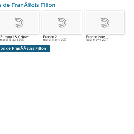
s de FranÃ§ois Fillon
Europe 1 & CNews
France 2
France Inter
mardi 18 avril 2017
mardi 11 avril 2017
jeudi 6 avril 2017
éos de FranÃÂ§ois Fillon