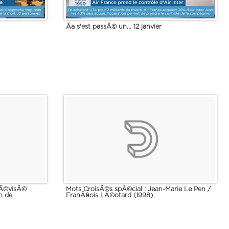
Ãa s'est passÃ© un... 12 janvier
lÃ©visÃ©
Mots CroisÃ©s spÃ©cial : Jean-Marie Le Pen /
n de
FranÃ§ois LÃ©otard (1998)