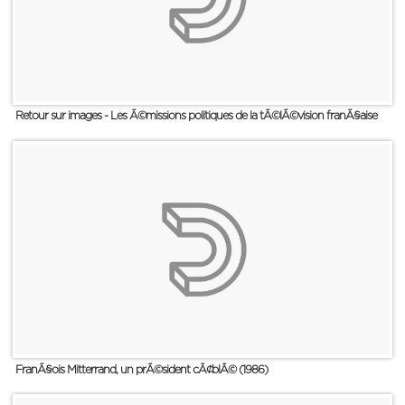
Retour sur images - Les Ã©missions politiques de la tÃ©lÃ©vision franÃ§aise
FranÃ§ois Mitterrand, un prÃ©sident cÃ¢blÃ© (1986)