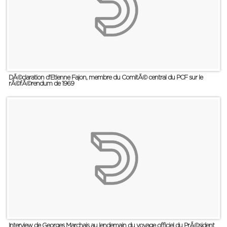
DÃ©claration d'Etienne Fajon, membre du ComitÃ© central du PCF sur le
rÃ©fÃ©rendum de 1969
Interview de Georges Marchais au lendemain du voyage officiel du PrÃ©sident