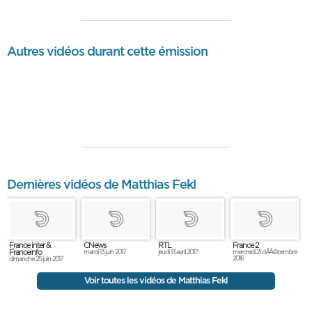
Autres vidéos durant cette émission
Dernières vidéos de Matthias Fekl
France inter &
CNews
RTL
France 2
Franceinfo
mardi 13 juin 2017
jeudi 13 avril 2017
mercredi 21 dÃÂ©cembre
2016
dimanche 25 juin 2017
Voir toutes les vidéos de Matthias Fekl