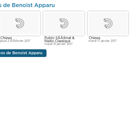
s de Benoist Apparu
CNews
Public SÃÂ©nat &
CNews
Radio Classique
jeudi 2 fÃÂ©vrier 2017
mardi 17 janvier 2017
mardi 31 janvier 2017
déos de Benoist Apparu