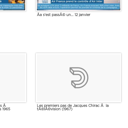
Ãa s'est passÃ© un... 12 janvier
ats Ã
Les premiers pas de Jacques Chirac Ã la
s 1965
tÃ©lÃ©vision (1967)