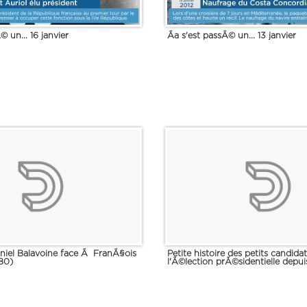
© un... 16 janvier
Ãa s'est passÃ© un... 13 janvier
niel Balavoine face Ã FranÃ§ois
Petite histoire des petits candid
80)
l'Ã©lection prÃ©sidentielle depui