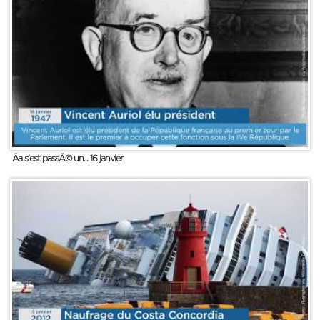
Ãa s'est passÃ© un... 16 janvier