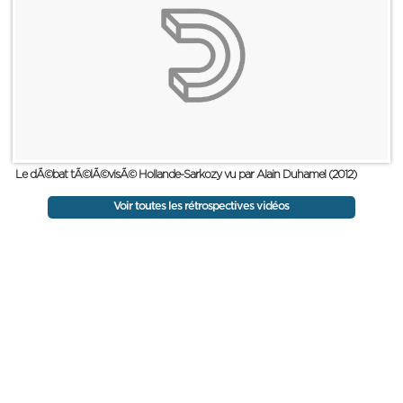
Le dÃ©bat tÃ©lÃ©visÃ© Hollande-Sarkozy vu par Alain Duhamel (2012)
Voir toutes les rétrospectives vidéos