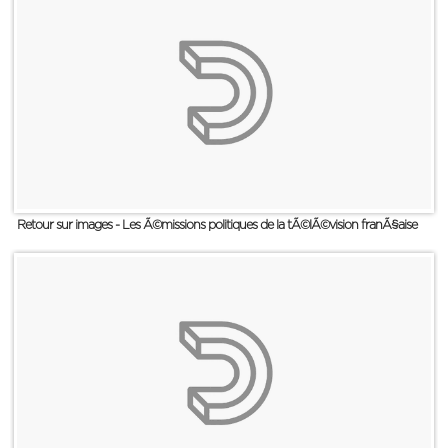
Retour sur images - Les Ã©missions politiques de la tÃ©lÃ©vision franÃ§aise