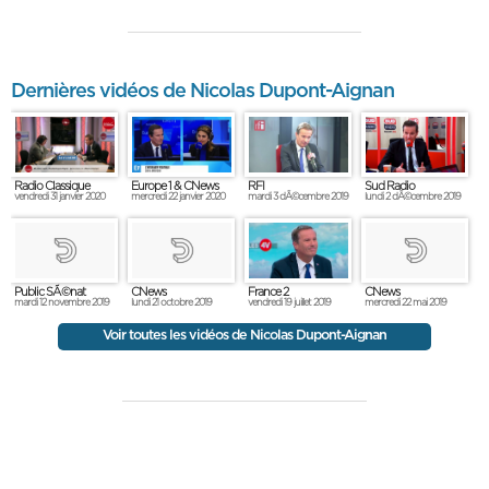
Dernières vidéos de Nicolas Dupont-Aignan
Radio Classique
Europe 1 & CNews
RFI
Sud Radio
vendredi 31 janvier 2020
mercredi 22 janvier 2020
mardi 3 dÃ©cembre 2019
lundi 2 dÃ©cembre 2019
France 2
Public SÃ©nat
CNews
CNews
vendredi 19 juillet 2019
mardi 12 novembre 2019
lundi 21 octobre 2019
mercredi 22 mai 2019
Voir toutes les vidéos de Nicolas Dupont-Aignan