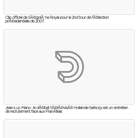
Clip officiel de SÃ©golÃ¨ne Royal pour le 2nd tour de l'Ã©lection
prÃ©sidentielle de 2007
Jean-Luc Mano : le dÃ©bat tÃ©lÃ©visÃ© Hollande-Sarkozy est un entretien
de recrutement face aux FranÃ§ais