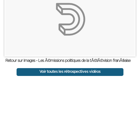
Retour sur images - Les Ã©missions politiques de la tÃ©lÃ©vision franÃ§aise
Voir toutes les rétrospectives vidéos