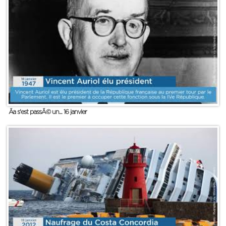
Ãa s'est passÃ© un... 16 janvier