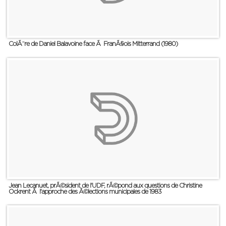
ColÃ¨re de Daniel Balavoine face Ã FranÃ§ois Mitterrand (1980)
Jean Lecanuet, prÃ©sident de l'UDF, rÃ©pond aux questions de Christine
Ockrent Ã l'approche des Ã©lections municipales de 1983