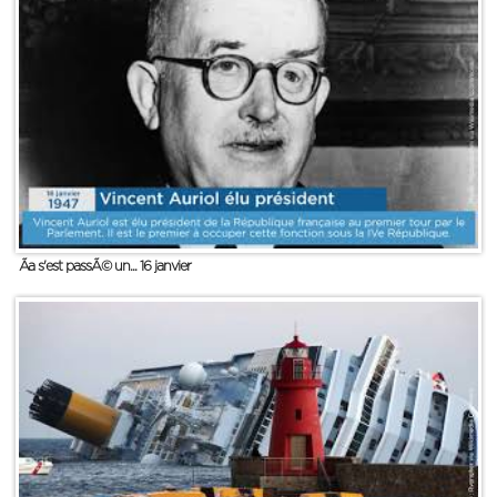
Ãa s'est passÃ© un... 16 janvier