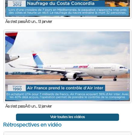
Ãa s'est passÃ© un... 13 janvier
Ãa s'est passÃ© un... 12 janvier
Voir toutes les vidéos
Rétrospectives en vidéo