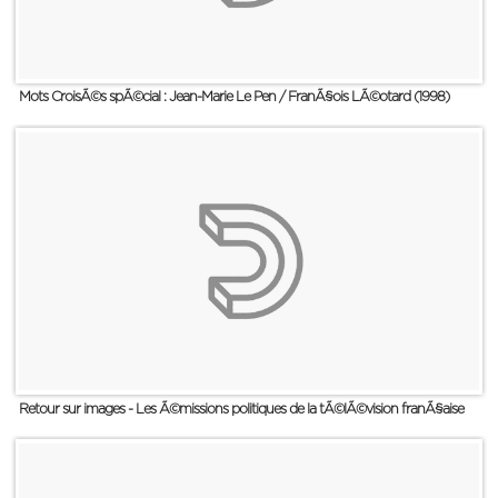
Mots CroisÃ©s spÃ©cial : Jean-Marie Le Pen / FranÃ§ois LÃ©otard (1998)
Retour sur images - Les Ã©missions politiques de la tÃ©lÃ©vision franÃ§aise