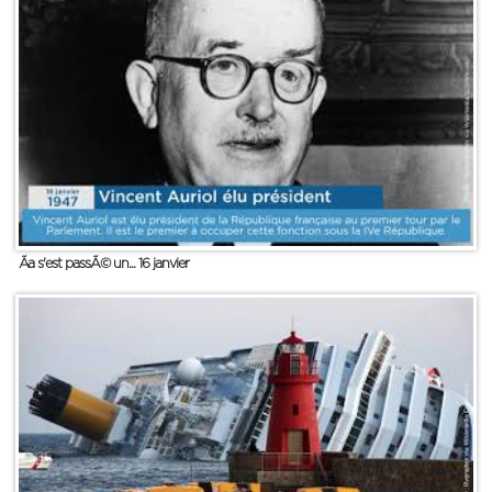
Ãa s'est passÃ© un... 16 janvier