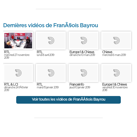
Dernières vidéos de FranÃ§ois Bayrou
RTL
RTL
Europe 1 & CNews
CNews
mercredi 27 novembre
lundi 8 avril 2019
dimanche 10 mars 2019
mercredi 6 mars 2019
2019
RTL & LCI
RTL
Franceinfo
Europe 1 & CNews
dimanche 24 fÃ©vrier
mardi 15 janvier 2019
jeudi 10 janvier 2019
vendredi 30 novembre
2019
2018
Voir toutes les vidéos de FranÃÂ§ois Bayrou