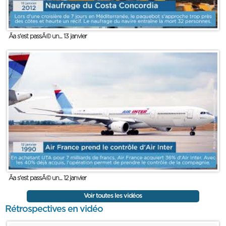
Ãa s'est passÃ© un... 13 janvier
Ãa s'est passÃ© un... 12 janvier
Voir toutes les vidéos
Rétrospectives en vidéo