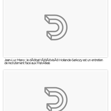
Jean-Luc Mano : le dÃ©bat tÃ©lÃ©visÃ© Hollande-Sarkozy est un entretien
de recrutement face aux FranÃ§ais