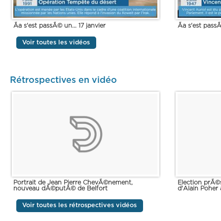
Ãa s'est passÃ© un... 17 janvier
Ãa s'est passÃ
Voir toutes les vidéos
Rétrospectives en vidéo
Portrait de Jean Pierre ChevÃ©nement,
Election prÃ©s
nouveau dÃ©putÃ© de Belfort
d'Alain Poher 
Voir toutes les rétrospectives vidéos