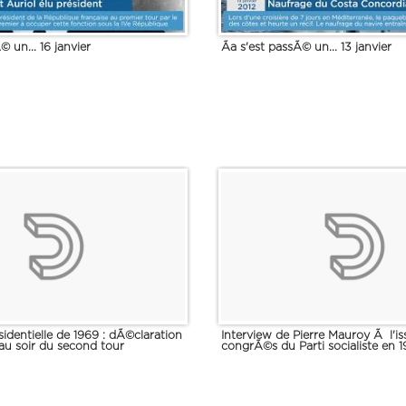
© un... 16 janvier
Ãa s'est passÃ© un... 13 janvier
identielle de 1969 : dÃ©claration
Interview de Pierre Mauroy Ã l'i
au soir du second tour
congrÃ©s du Parti socialiste en 