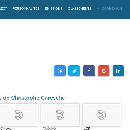
RECT
PERSONNALITÉS
ÉMISSIONS
CLASSEMENTS
CONNEXION
s de Christophe Caresche
CNews
iTÃ©lÃ©
LCP