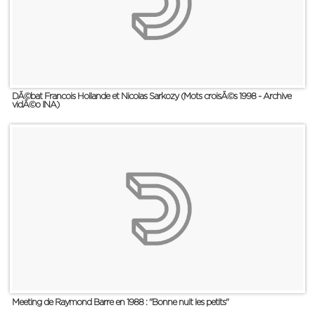
DÃ©bat Francois Hollande et Nicolas Sarkozy (Mots croisÃ©s 1998 - Archive
vidÃ©o INA)
Meeting de Raymond Barre en 1988 : "Bonne nuit les petits"