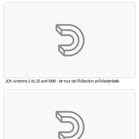
20h Antenne 2 du 25 avril 1988 - 1er tour de l'Ã©lection prÃ©sidentielle