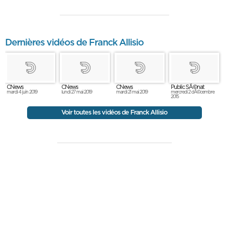
Dernières vidéos de Franck Allisio
CNews
CNews
CNews
Public SÃ©nat
mardi 4 juin 2019
lundi 27 mai 2019
mardi 21 mai 2019
mercredi 2 dÃ©cembre
2015
Voir toutes les vidéos de Franck Allisio