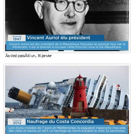
Ãa s'est passÃ© un... 16 janvier