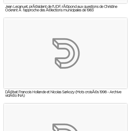
Jean Lecanuet, prÃ©sident de l'UDF, rÃ©pond aux questions de Christine
Ockrent Ã l'approche des Ã©lections municipales de 1983
DÃ©bat Francois Hollande et Nicolas Sarkozy (Mots croisÃ©s 1998 - Archive
vidÃ©o INA)