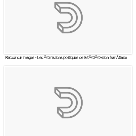
Retour sur images - Les Ã©missions politiques de la tÃ©lÃ©vision franÃ§aise