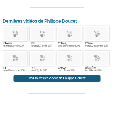
Dernières vidéos de Philippe Doucet
CNews
RFI
CNews
CNews
mercredi 29 mars 2017
vendredi 27 janvier 2017
lundi 5 dÃ©cembre 2016
mardi 22 novembre 2016
RFI
RFI
CNews
iTÃ©lÃ©
mardi 1 novembre 2016
mardi 12 juillet 2016
mardi 24 mai 2016
lundi 14 mars 2016
Voir toutes les vidéos de Philippe Doucet