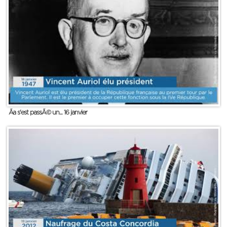
Ãa s'est passÃ© un... 16 janvier