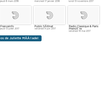
jeudi 8 mars 2018
mercredi 17 janvier 2018
lundi 13 novembre 2017
Franceinfo
Public SÃ©nat
Radio Classique & Paris
PremiÃ¨re
jeudi 13 juillet 2017
vendredi 9 juin 2017
vendredi 19 mai 2017
déos de Juliette MÃÂ©adel