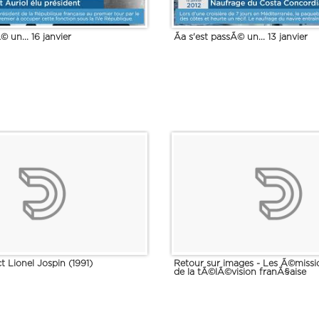
© un... 16 janvier
Ãa s'est passÃ© un... 13 janvier
ct Lionel Jospin (1991)
Retour sur images - Les Ã©missio
de la tÃ©lÃ©vision franÃ§aise