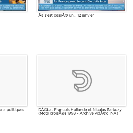
Ãa s'est passÃ© un... 12 janvier
ns politiques
DÃ©bat Francois Hollande et Nicolas Sarkozy
(Mots croisÃ©s 1998 - Archive vidÃ©o INA)