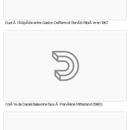
Duel Ã l'Ã©pÃ©e entre Gaston Defferre et RenÃ© RibiÃ¨re en 1967
ColÃ¨re de Daniel Balavoine face Ã FranÃ§ois Mitterrand (1980)