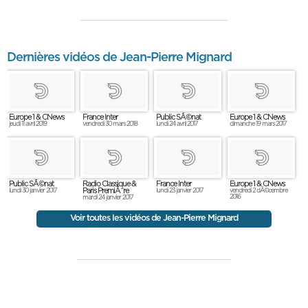
Dernières vidéos de Jean-Pierre Mignard
Europe 1 & CNews
France Inter
Public SÃ©nat
Europe 1 & CNews
jeudi 11 avril 2019
vendredi 30 mars 2018
lundi 24 avril 2017
dimanche 19 mars 2017
Public SÃ©nat
Radio Classique &
France Inter
Europe 1 & CNews
Paris PremiÃ¨re
lundi 30 janvier 2017
lundi 23 janvier 2017
vendredi 2 dÃ©cembre
2016
mardi 24 janvier 2017
Voir toutes les vidéos de Jean-Pierre Mignard