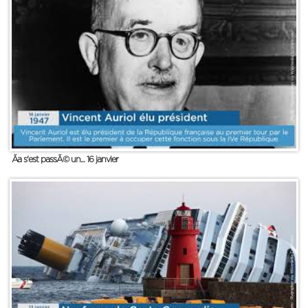
Ãa s'est passÃ© un... 16 janvier