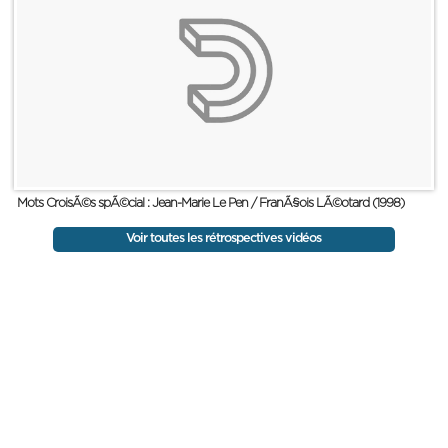
Mots CroisÃ©s spÃ©cial : Jean-Marie Le Pen / FranÃ§ois LÃ©otard (1998)
Voir toutes les rétrospectives vidéos