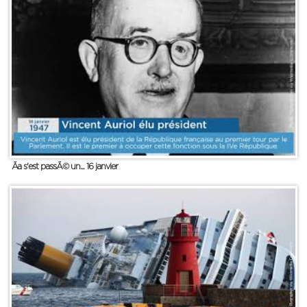
Ãa s'est passÃ© un... 16 janvier