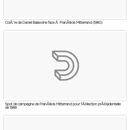
ColÃ¨re de Daniel Balavoine face Ã FranÃ§ois Mitterrand (1980)
Spot de campagne de FranÃ§ois Mitterrand pour l'Ã©lection prÃ©sidentielle
de 1988