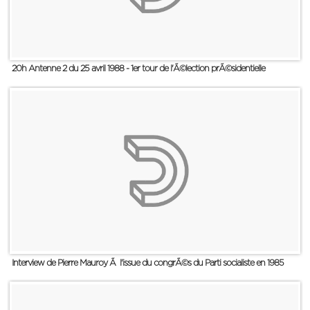
20h Antenne 2 du 25 avril 1988 - 1er tour de l'Ã©lection prÃ©sidentielle
Interview de Pierre Mauroy Ã l'issue du congrÃ©s du Parti socialiste en 1985