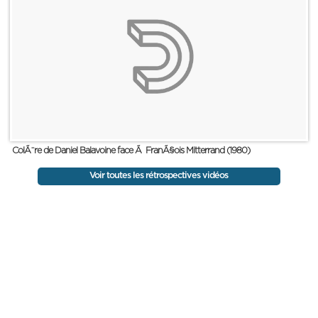
ColÃ¨re de Daniel Balavoine face Ã FranÃ§ois Mitterrand (1980)
Voir toutes les rétrospectives vidéos