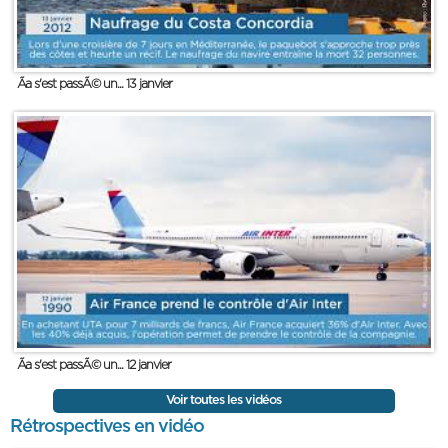
Ãa s'est passÃ© un... 13 janvier
Ãa s'est passÃ© un... 12 janvier
Voir toutes les vidéos
Rétrospectives en vidéo