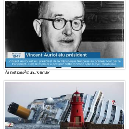
Ãa s'est passÃ© un... 16 janvier