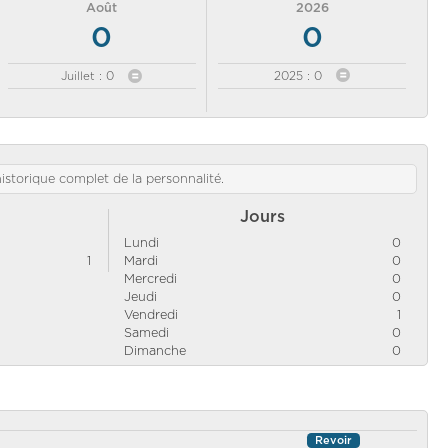
Août
2026
0
0
Juillet : 0
2025 : 0
'historique complet de la personnalité.
Jours
Lundi
0
1
Mardi
0
Mercredi
0
Jeudi
0
Vendredi
1
Samedi
0
Dimanche
0
Revoir