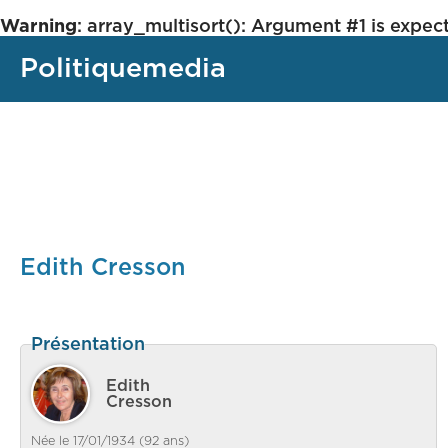
Warning
: array_multisort(): Argument #1 is expect
Politiquemedia
Edith Cresson
Présentation
Edith
Cresson
Née le 17/01/1934 (92 ans)